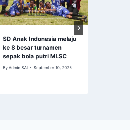
SD Anak Indonesia melaju
Berbag
ke 8 besar turnamen
Bapak 
sepak bola putri MLSC
Ajidar
By
Admin SAI
September 10, 2025
By
Admin S