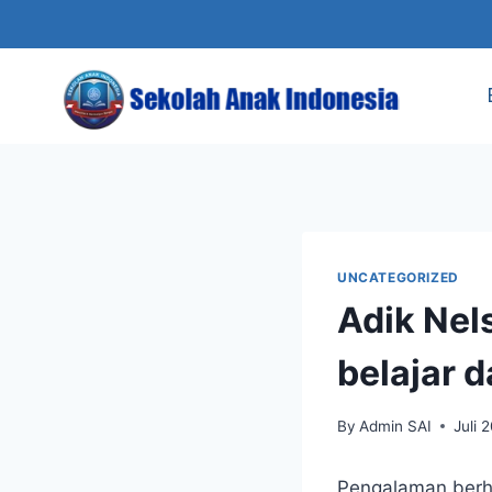
Skip
to
content
UNCATEGORIZED
Adik Nel
belajar d
By
Admin SAI
Juli 
Pengalaman berha