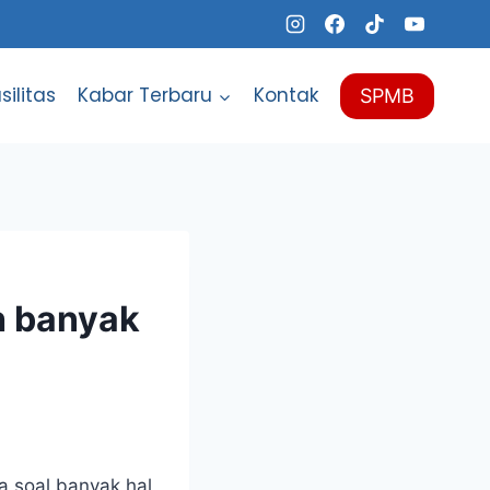
silitas
Kabar Terbaru
Kontak
SPMB
h banyak
a soal banyak hal